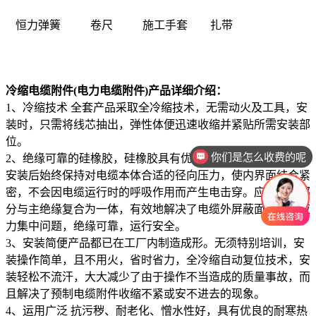
恒力弹簧
卷尺
施工手套
扎带
冷缩电缆附件(电力电缆附件)产品详细介绍：
1、冷缩技术 全套产品采取全冷缩技术，无需动火及工具，安
装时，只需将线芯抽出，弹性体便迅速收缩并紧贴所需安装部
位。
你们是怎么收费的呢
2、绝缘可靠的硅橡胶，硅橡胶具有优良的绝缘性的高弹性，
安装后始终保持对电缆本体合适的径向压力，使内界面结合紧
密，不会因电缆运行时的呼吸作用而产生电击穿。应力控制部
分与主绝缘复合为一体，有效地解决了电缆外屏蔽面处的电应
力集中问题，绝缘可靠，运行安全。
3、安装简便产品都已在工厂内制造成形。无须特别培训，安
装操作简单，且不用火，省时省力，全冷缩自动复位技术，安
装轻松不流汗，大大减少了由于操作不当造成的质量事故，而
且解决了预制电缆附件收缩不紧或安不进去的现象。
4、运用广泛 抗污秽、耐老化、憎水性好，具有优良的耐寒热