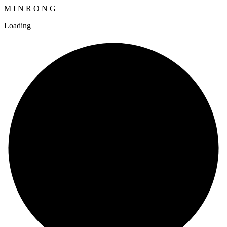
M
I
N
R
O
N
G
Loading