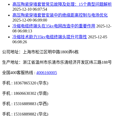
高压陶瓷穿墙套管常见故障及处理：15个典型问题解析
2025-12-10 06:07:54
高压陶瓷穿墙套管安装中的绝缘距离控制与电场优化
2025-12-09 06:09:00
冷缩电缆终端头在35kv电网改造中的重要作用
2025-12-
08 06:08:13
冷缩技术助力35kv电缆终端头提升可靠性
2025-12-05
06:08:26
公司地址：上海市松江区明中路1800弄6栋
生产地址：浙江省温州市乐清市乐清经济开发区纬三路188号
全国400客服热线 :
4006160005
手机 :
18367865320 (华东)
手机 :
18606630302 (华南)
手机 :
15316889883 (华西)
手机 :
15316889882 (华北)