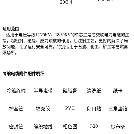
20/3.4
适用范围
适用于电压等级12/20KV、18/30KV的单芯三是芯交联电力电缆的连
接，起密封、绝缘、应力疏散的作用。后注射工艺，更好的解决了局
放问题，让了运行安全可靠。特别适用于石油、化工、矿工等易燃易
爆场所。
冷缩电缆附件配件明细
冷缩终端
半导电带
硅脂膏
清洗纸
纸卡
PVC
护套管
填充胶
创口贴
三角垫锥
J-20
密封管
编织地线
相色圈
纱布条