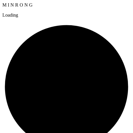
M
I
N
R
O
N
G
Loading