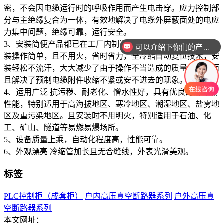
密，不会因电缆运行时的呼吸作用而产生电击穿。应力控制部
分与主绝缘复合为一体，有效地解决了电缆外屏蔽面处的电应
力集中问题，绝缘可靠，运行安全。
3、安装简便产品都已在工厂内制造成形。无须特别培训，安
可以介绍下你们的产品么
装操作简单，且不用火，省时省力，全冷缩自动复位技术，安
装轻松不流汗，大大减少了由于操作不当造成的质量事故，而
且解决了预制电缆附件收缩不紧或安不进去的现象。
4、运用广泛 抗污秽、耐老化、憎水性好，具有优良的耐寒热
性能，特别适用于高海拔地区、寒冷地区、潮湿地区、盐雾地
区及重污染地区。且安装时不用明火，特别适用于石油、化
工、矿山、隧道等易燃易爆场所。
5、设备质量上乘，自动化程度高，性能可靠。
6、外观漂亮 冷缩管加长且无合缝线，外表光滑美观。
标签
PLC控制柜（成套柜）
户内高压真空断路器系列
户外高压真
空断路器系列
本文网址：