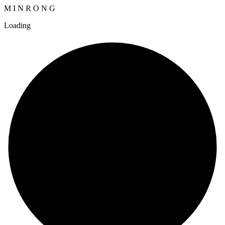
M
I
N
R
O
N
G
Loading