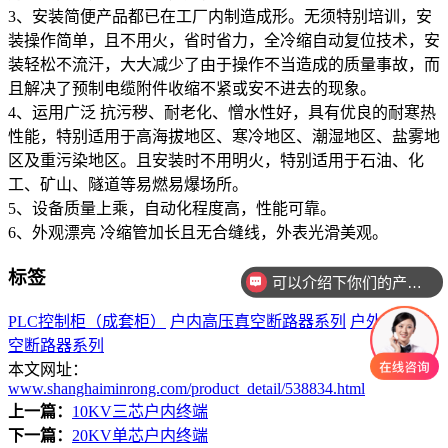
3、安装简便产品都已在工厂内制造成形。无须特别培训，安
装操作简单，且不用火，省时省力，全冷缩自动复位技术，安
装轻松不流汗，大大减少了由于操作不当造成的质量事故，而
且解决了预制电缆附件收缩不紧或安不进去的现象。
4、运用广泛 抗污秽、耐老化、憎水性好，具有优良的耐寒热
性能，特别适用于高海拔地区、寒冷地区、潮湿地区、盐雾地
区及重污染地区。且安装时不用明火，特别适用于石油、化
工、矿山、隧道等易燃易爆场所。
5、设备质量上乘，自动化程度高，性能可靠。
6、外观漂亮 冷缩管加长且无合缝线，外表光滑美观。
标签
可以介绍下你们的产品么
PLC控制柜（成套柜）
户内高压真空断路器系列
户外高压真
空断路器系列
本文网址：
www.shanghaiminrong.com/product_detail/538834.html
上一篇：
10KV三芯户内终端
下一篇：
20KV单芯户内终端