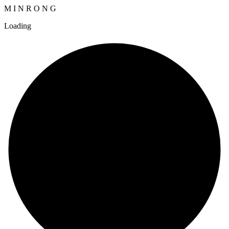
M
I
N
R
O
N
G
Loading