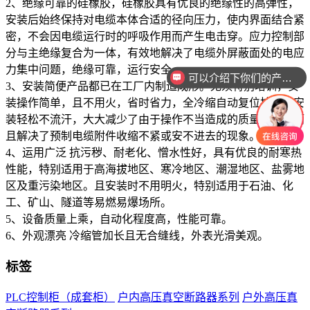
2、绝缘可靠的硅橡胶，硅橡胶具有优良的绝缘性的高弹性，
安装后始终保持对电缆本体合适的径向压力，使内界面结合紧
密，不会因电缆运行时的呼吸作用而产生电击穿。应力控制部
分与主绝缘复合为一体，有效地解决了电缆外屏蔽面处的电应
力集中问题，绝缘可靠，运行安全。
可以介绍下你们的产品么
3、安装简便产品都已在工厂内制造成形。无须特别培训，安
你们是怎么收费的呢
装操作简单，且不用火，省时省力，全冷缩自动复位技术，安
装轻松不流汗，大大减少了由于操作不当造成的质量事故，而
且解决了预制电缆附件收缩不紧或安不进去的现象。
4、运用广泛 抗污秽、耐老化、憎水性好，具有优良的耐寒热
性能，特别适用于高海拔地区、寒冷地区、潮湿地区、盐雾地
区及重污染地区。且安装时不用明火，特别适用于石油、化
工、矿山、隧道等易燃易爆场所。
5、设备质量上乘，自动化程度高，性能可靠。
6、外观漂亮 冷缩管加长且无合缝线，外表光滑美观。
标签
PLC控制柜（成套柜）
户内高压真空断路器系列
户外高压真