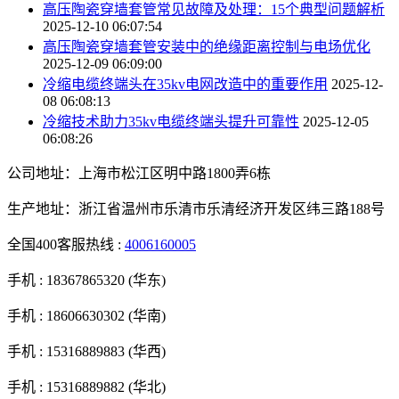
高压陶瓷穿墙套管常见故障及处理：15个典型问题解析
2025-12-10 06:07:54
高压陶瓷穿墙套管安装中的绝缘距离控制与电场优化
2025-12-09 06:09:00
冷缩电缆终端头在35kv电网改造中的重要作用
2025-12-
08 06:08:13
冷缩技术助力35kv电缆终端头提升可靠性
2025-12-05
06:08:26
公司地址：上海市松江区明中路1800弄6栋
生产地址：浙江省温州市乐清市乐清经济开发区纬三路188号
全国400客服热线 :
4006160005
手机 :
18367865320 (华东)
手机 :
18606630302 (华南)
手机 :
15316889883 (华西)
手机 :
15316889882 (华北)