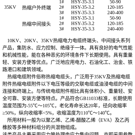
1#
HSY-35-3.1
50-90
35KV
2#
HSY-35-3.2
120-185
热缩户外终端
3#
HSY-35-3.3
240-400
1#
HSY-35-3.1
50-90
2#
HSY-35-3.2
120-185
热缩中间接头
3#
HSY-35-3.3
240-400
10KV、20KV、35KV热缩电力电缆终端头、中间接头系列
产品，集防水、应力控制、绝缘于一体。具有良好的电气性能
和机械性能，能在各种恶劣的环境条件下长期使用。具有重量
轻、安装方便等优点。广泛地应用电力、石油化工、治金、铁
路港口和建筑领域。
热缩电缆附件俗称热缩电缆头，广泛用于35KV及热缩电缆
附件热缩电缆附件以下电压等级的交联电缆或油浸电缆的中间
连接和终端上。与传统电缆附件相比具有体积小、重量轻、安
全可靠、安装方便等特点。产品符合GB11033标准，长期使用
温度范围为-55℃～105℃，老化寿命长达20年，径向收缩率
≥50%，纵向收缩率<5%，收缩温度为110℃～140℃。
所用材料一般为以聚乙烯、乙烯-醋酸乙烯（EVA）及乙丙
橡胶等多种材料组分的共混物组成。
该类产品主要采用应力管处理电应力集中问题。亦即采用参数