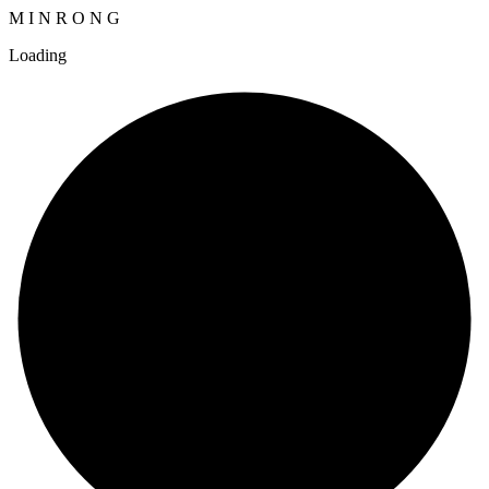
M
I
N
R
O
N
G
Loading