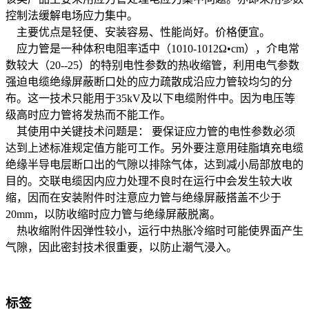
控制法缓解电场应力集中。
主要优点是轻便、安装容易、性能尚好。价格便宜。
应力管是一种体积电阻率适中（1010-1012Ω•cm），介电常
数较大（20--25）的特别电性参数的热收缩管，利用电气参数
强迫电缆绝缘屏蔽断口处的应力疏散成沿应力管较均匀的分
布。这一技术只能用于35kV及以下电缆附件中。因为电压等
级高时应力管将发热而不能工作。
其使用中关键技术问题是： 要保证应力管的电性参数必须
达到上述标准规定值方能可工作。另外要注意用硅脂填充电缆
绝缘半导电层断口出的气隙以排除气体，达到减小局部放电的
目的。交联电缆因内应力处理不良时在运行中会发生较大收
缩，因而在安装附件时注意应力管与绝缘屏蔽搭盖不少于
20mm，以防收缩时应力管与绝缘屏蔽脱离。
热收缩附件因弹性较小，运行中热胀冷缩时可能使界面产生
气隙，因此密封技术很重要，以防止潮气浸入。
标签