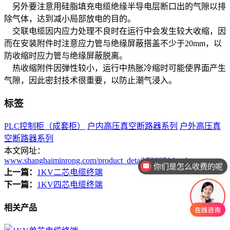
另外要注意用硅脂填充电缆绝缘半导电层断口出的气隙以排
除气体，达到减小局部放电的目的。
交联电缆因内应力处理不良时在运行中会发生较大收缩，因
而在安装附件时注意应力管与绝缘屏蔽搭盖不少于20mm，以
防收缩时应力管与绝缘屏蔽脱离。
热收缩附件因弹性较小，运行中热胀冷缩时可能使界面产生
气隙，因此密封技术很重要，以防止潮气浸入。
标签
PLC控制柜（成套柜）
户内高压真空断路器系列
户外高压真
空断路器系列
本文网址：
www.shanghaiminrong.com/product_detail/538851.html
你们是怎么收费的呢
上一篇：
1KV二芯电缆终端
下一篇：
1KV四芯电缆终端
相关产品