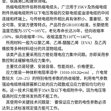
金、铁路港口和建筑领域。
热缩电缆附件俗称热缩电缆头，广泛用于35KV及热缩电缆
附件热缩电缆附件以下电压等级的交联电缆或油浸电缆的中间
连接和终端上。与传统电缆附件相比具有体积小、重量轻、安
全可靠、安装方便等特点。产品符合GB11033标准，长期使用
温度范围为-55℃～105℃，老化寿命长达20年，径向收缩率
≥50%，纵向收缩率<5%，收缩温度为110℃～140℃。
所用材料一般为以聚乙烯、乙烯-醋酸乙烯（EVA）及乙丙
橡胶等多种材料组分的共混物组成。
该类产品主要采用应力管处理电应力集中问题。亦即采用参
数控制法缓解电场应力集中。
主要优点是轻便、安装容易、性能尚好。价格便宜。
应力管是一种体积电阻率适中（1010-1012Ω•cm），介电常
数较大（20--25）的特别电性参数的热收缩管，利用电气参数
强迫电缆绝缘屏蔽断口处的应力疏散成沿应力管较均匀的分
布。这一技术只能用于35kV及以下电缆附件中。因为电压等
级高时应力管将发热而不能工作。
其使用中关键技术问题是： 要保证应力管的电性参数必须
达到上述标准规定值方能可工作。