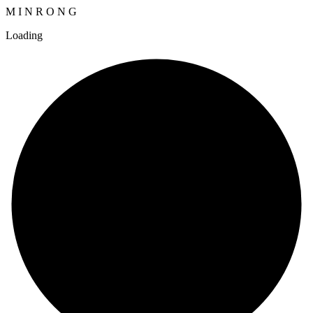
M
I
N
R
O
N
G
Loading