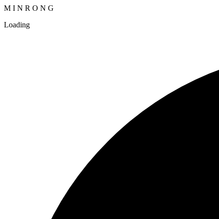
M
I
N
R
O
N
G
Loading