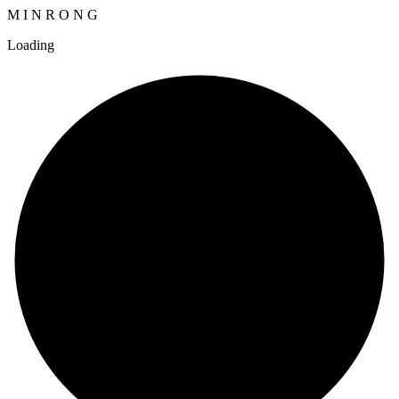
M
I
N
R
O
N
G
Loading