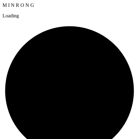
M
I
N
R
O
N
G
Loading