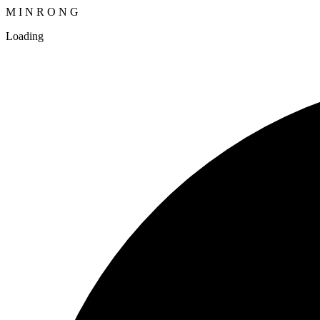
M
I
N
R
O
N
G
Loading