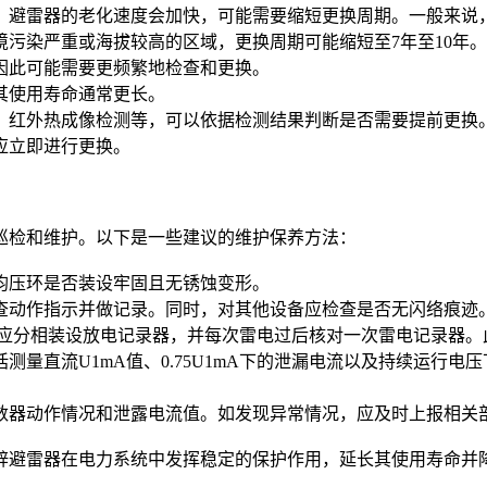
下，避雷器的老化速度会加快，可能需要缩短更换周期。一般来
境污染严重或海拔较高的区域，更换周期可能缩短至7年至10年。
，因此可能需要更频繁地检查和更换。
，其使用寿命通常更长。
测、红外热成像检测等，可以依据检测结果判断是否需要提前更
应立即进行更换。
巡检和维护。以下是一些建议的维护保养方法：
及均压环是否装设牢固且无锈蚀变形。
检查动作指示并做记录。同时，对其他设备应检查是否无闪络痕迹
雷器，应分相装设放电记录器，并每次雷电过后核对一次雷电记录器
括测量直流U1mA值、0.75U1mA下的泄漏电流以及持续运行
计数器动作情况和泄露电流值。如发现异常情况，应及时上报相关
锌避雷器在电力系统中发挥稳定的保护作用，延长其使用寿命并